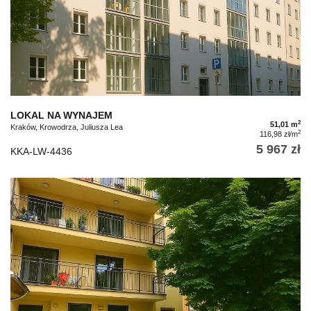
LOKAL NA WYNAJEM
2
51,01 m
Kraków, Krowodrza, Juliusza Lea
2
116,98 zł/m
5 967 zł
KKA-LW-4436