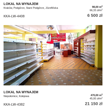
LOKAL NA WYNAJEM
2
98,00 m
Kraków, Podgórze, Stare Podgórze, Józefińska
2
66,33 zł/m
6 500 zł
KKA-LW-4408
LOKAL NA WYNAJEM
2
470,00 m
Niepołomice, Kolejowa
2
45,00 zł/m
21 150 zł
KKA-LW-4382