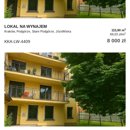
LOKAL NA WYNAJEM
2
115,90 m
Kraków, Podgórze, Stare Podgórze, Józefińska
2
69,03 zł/m
8 000 zł
KKA-LW-4409