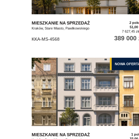
MIESZKANIE NA SPRZEDAŻ
2 pok
51,00
Kraków, Stare Miasto, Pawlikowskiego
7 627,45 zł
389 000 
KKA-MS-4568
NOWA OFERT
MIESZKANIE NA SPRZEDAŻ
1 po
33,00