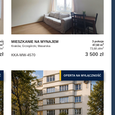
MIESZKANIE NA WYNAJEM
kój
3 pokoje
2
2
 m
47,50 m
Kraków, Grzegórzki, Masarska
2
2
/m
73,68 zł/m
zł
3 500 zł
KKA-MW-4570
Ć
OFERTA NA WYŁĄCZNOŚĆ