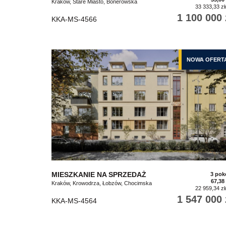
Kraków, Stare Miasto, Bonerowska
33 333,33 zł
1 100 000 
KKA-MS-4566
NOWA OFERT
MIESZKANIE NA SPRZEDAŻ
3 pok
67,38
Kraków, Krowodrza, Łobzów, Chocimska
22 959,34 zł
1 547 000 
KKA-MS-4564