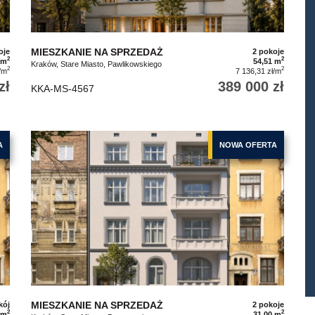
MIESZKANIE NA SPRZEDAŻ
oje
2 pokoje
2
2
 m
54,51 m
Kraków, Stare Miasto, Pawlikowskiego
2
2
/m
7 136,31 zł/m
zł
389 000 zł
KKA-MS-4567
A
NOWA OFERTA
MIESZKANIE NA SPRZEDAŻ
kój
2 pokoje
2
2
 m
31,00 m