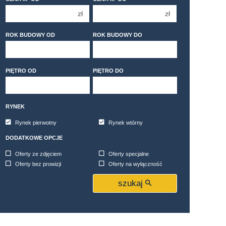
4 pokoje
4 pokoje
zł
zł
5 pokoi
5 pokoi
6 pokoi
6 pokoi
ROK BUDOWY OD
ROK BUDOWY DO
PIĘTRO OD
PIĘTRO DO
RYNEK
Rynek pierwotny
Rynek wtórny
DODATKOWE OPCJE
Oferty ze zdjęciem
Oferty specjalne
Oferty bez prowizji
Oferty na wyłączność
szukaj