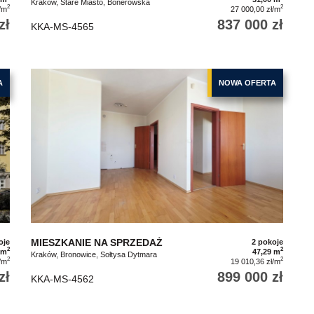
Kraków, Stare Miasto, Bonerowska
2
2
/m
27 000,00 zł/m
zł
837 000 zł
KKA-MS-4565
A
NOWA OFERTA
MIESZKANIE NA SPRZEDAŻ
oje
2 pokoje
2
2
 m
47,29 m
Kraków, Bronowice, Sołtysa Dytmara
2
2
/m
19 010,36 zł/m
zł
899 000 zł
KKA-MS-4562