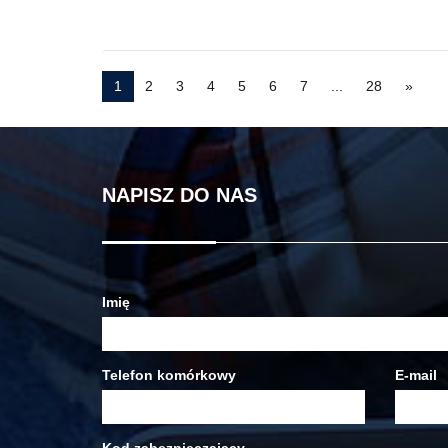
1
2
3
4
5
6
7
...
28
»
NAPISZ DO NAS
Imię
Telefon komórkowy
E-mail