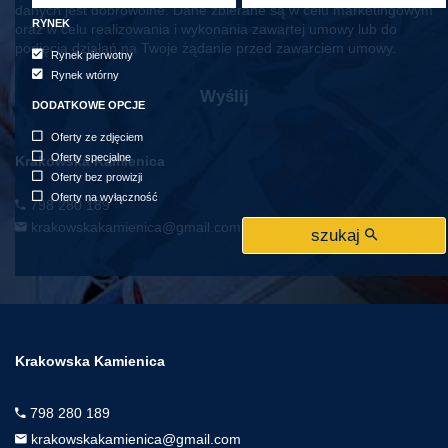
danych jest dobrowolne. Dane zbierane są w celu marketingowym
RYNEK
oraz w celu realizowania i wykonania zawartej umowy lub do
podjęcia działań na Twoje żądanie przed zawarciem umowy.
Rynek pierwotny
Rynek wtórny
DODATKOWE OPCJE
Oferty ze zdjęciem
Oferty specjalne
Krakowska Kamienica
Oferty bez prowizji
Oferty na wyłączność
798 280 189
krakowskakamienica@gmail.com
szukaj
Krakowska Kamienica
798 280 189
krakowskakamienica@gmail.com