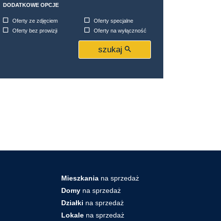
DODATKOWE OPCJE
Oferty ze zdjęciem
Oferty specjalne
Oferty bez prowizji
Oferty na wyłączność
szukaj
Mieszkania
na sprzedaż
Domy
na sprzedaż
Działki
na sprzedaż
Lokale
na sprzedaż