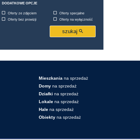
DODATKOWE OPCJE
Oferty ze zdjęciem
Oferty specjalne
Oferty bez prowizji
Oferty na wyłączność
szukaj
Mieszkania
na sprzedaż
Domy
na sprzedaż
Działki
na sprzedaż
Lokale
na sprzedaż
Hale
na sprzedaż
Obiekty
na sprzedaż