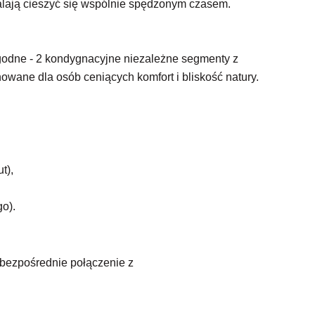
lają cieszyć się wspólnie spędzonym czasem.
godne - 2 kondygnacyjne niezależne segmenty z
ane dla osób ceniących komfort i bliskość natury.
t),
o).
- bezpośrednie połączenie z