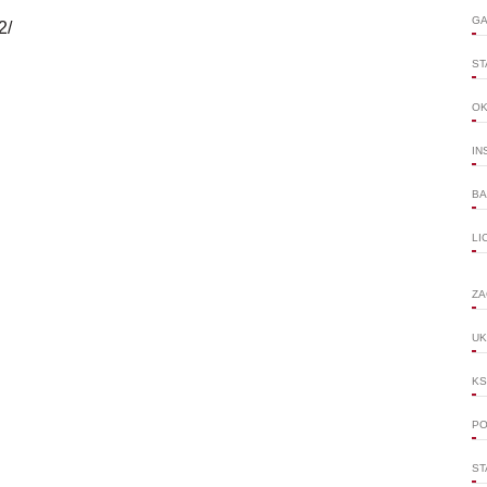
GA
2/
ST
O
IN
BA
LI
ZA
UK
KS
PO
ST