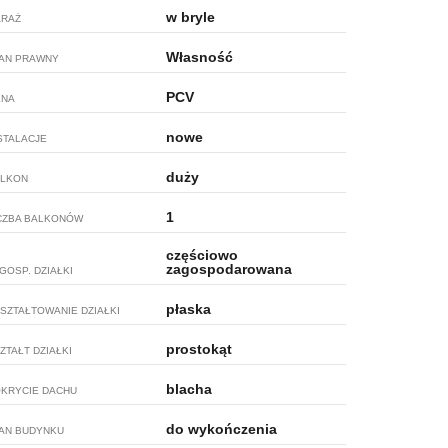
w bryle
RAŻ
Własność
AN PRAWNY
PCV
KNA
nowe
STALACJE
duży
LKON
1
CZBA BALKONÓW
częściowo
zagospodarowana
GOSP. DZIAŁKI
płaska
SZTAŁTOWANIE DZIAŁKI
prostokąt
ZTAŁT DZIAŁKI
blacha
KRYCIE DACHU
do wykończenia
AN BUDYNKU