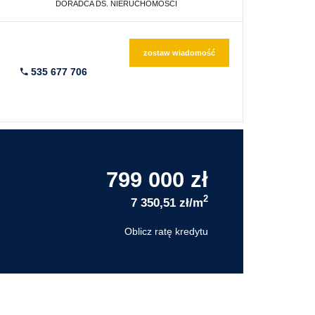
DORADCA DS. NIERUCHOMOŚCI
zostaw wiadomość
535 677 706
799 000 zł
2
7 350,51 zł/m
Oblicz ratę kredytu