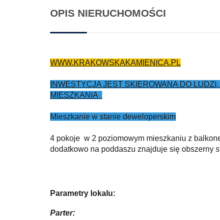
OPIS NIERUCHOMOŚCI
WWW.KRAKOWSKAKAMIENICA.PL
INWESTYCJA JEST SKIEROWANA DO LUDZI,
MIESZKANIA
Mieszkanie w stanie deweloperskim
4 pokoje w 2 poziomowym mieszkaniu z balkon
dodatkowo na poddaszu znajduje się obszerny s
Parametry lokalu:
Parter: