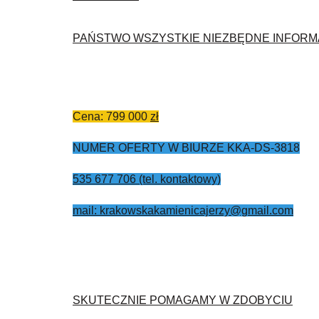
PAŃSTWO WSZYSTKIE NIEZBĘDNE INFORM
Cena: 799 000
zł
NUMER OFERTY W BIURZE KKA-DS-3818
535 677 706 (tel. kontaktowy)
mail: krakowskakamienicajerzy@gmail.com
SKUTECZNIE POMAGAMY W ZDOBYCIU