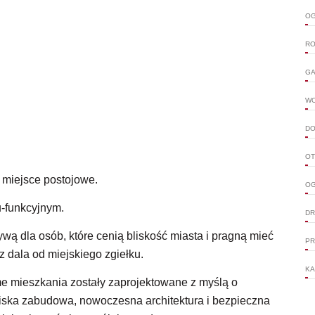
OG
RO
GA
W
DO
OT
 miejsce postojowe.
OG
-funkcyjnym.
DR
ywą dla osób, które cenią bliskość miasta i pragną mieć
PR
z dala od miejskiego zgiełku.
KA
e mieszkania zostały zaprojektowane z myślą o
 Niska zabudowa, nowoczesna architektura i bezpieczna