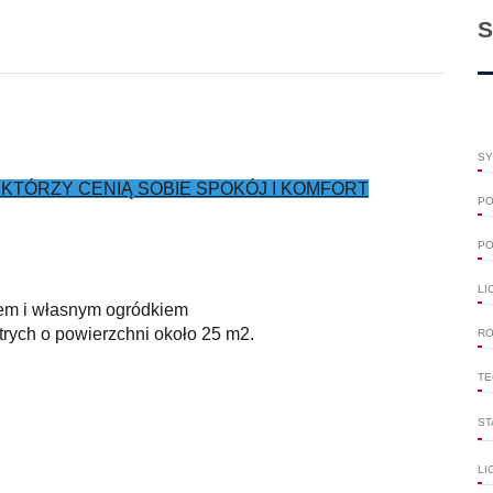
S
SY
 KTÓRZY CENIĄ SOBIE SPOKÓJ I KOMFORT
PO
PO
LI
em i własnym ogródkiem
trych o powierzchni około 25 m2.
RO
TE
ST
LI