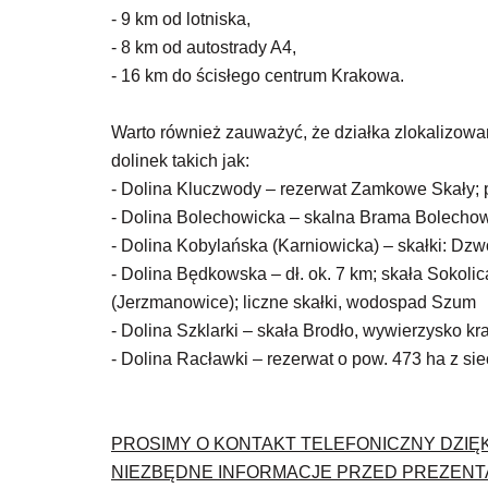
- 9 km od lotniska,
- 8 km od autostrady A4,
- 16 km do ścisłego centrum Krakowa.
Warto również zauważyć, że działka zlokalizowa
dolinek takich jak:
- Dolina Kluczwody – rezerwat Zamkowe Skały; 
- Dolina Bolechowicka – skalna Brama Bolechow
- Dolina Kobylańska (Karniowicka) – skałki: Dz
- Dolina Będkowska – dł. ok. 7 km; skała Sokoli
(Jerzmanowice); liczne skałki, wodospad Szum
- Dolina Szklarki – skała Brodło, wywierzysko kr
- Dolina Racławki – rezerwat o pow. 473 ha z si
PROSIMY O KONTAKT TELEFONICZNY DZIĘ
NIEZBĘDNE INFORMACJE PRZED PREZENT