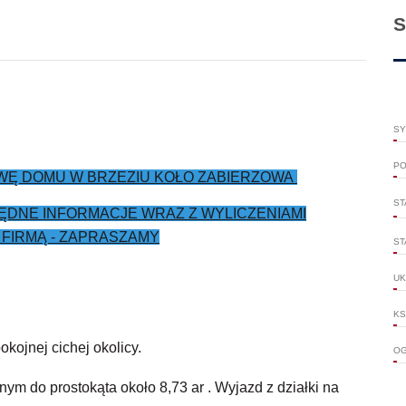
S
SY
PO
OWĘ DOMU W BRZEZIU KOŁO ZABIERZOWA
ST
ĘDNE INFORMACJE WRAZ Z WYLICZENIAMI
FIRMĄ - ZAPRASZAMY
ST
UK
KS
ojnej cichej okolicy.
OG
onym do prostokąta około 8,73 ar . Wyjazd z działki na