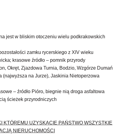
na jest w bliskim otoczeniu wielu podkrakowskich
pozostałości zamku rycerskiego z XIV wieku
icka; krasowe źródło – pomnik przyrody
won, Okręt, Zjazdowa Turnia, Bodzio, Wzgórze Dumań
ca (najwyższa na Jurze), Jaskinia Nietoperzowa
asowe – źródło Pióro, biegnie nią droga asfaltowa
ecią ścieżek przyrodniczych
KI KTÓREMU UZYSKACIE PAŃSTWO WSZYSTKIE
ACJĄ NIERUCHOMOŚCI