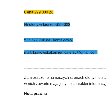
Cena:299 000 ZŁ
Nr oferty w biurze: GS 4322
535 677 706 (tel. kontaktowy)
mail: krakowskakamienicajerzy@gmail.com
---------------------------------------------------------------------
Zamieszczone na naszych stronach oferty nie st
w nich zawarte mają jedynie charakter informacy
Nota prawna