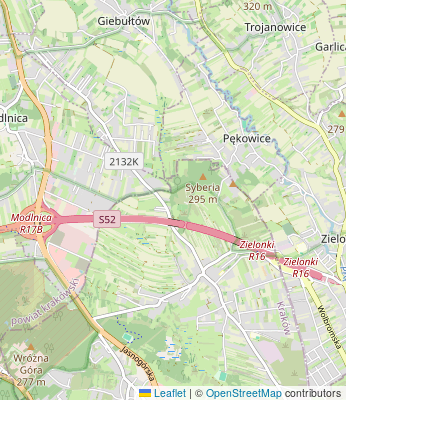
Leaflet
|
©
OpenStreetMap
contributors