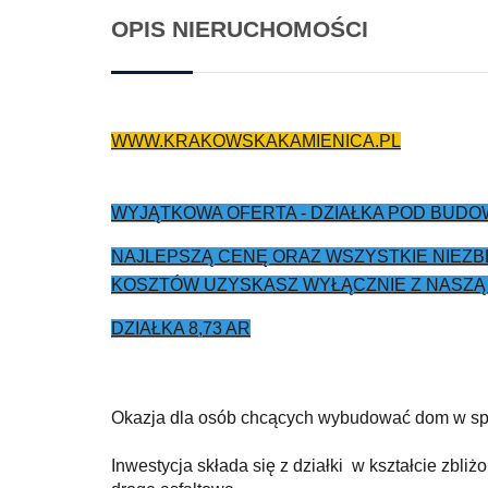
OPIS NIERUCHOMOŚCI
WWW.KRAKOWSKAKAMIENICA.PL
WYJĄTKOWA OFERTA - DZIAŁKA POD BUD
NAJLEPSZĄ CENĘ ORAZ WSZYSTKIE NIEZB
KOSZTÓW UZYSKASZ WYŁĄCZNIE Z NASZĄ 
DZIAŁKA 8,73 AR
Okazja dla osób chcących wybudować dom w spok
Inwestycja składa się z działki w kształcie zbliż