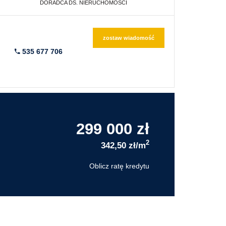
DORADCA DS. NIERUCHOMOŚCI
zostaw wiadomość
535 677 706
299 000 zł
2
342,50 zł/m
Oblicz ratę kredytu