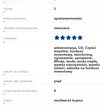
1
PIĘTRO
apartamentowiec
RODZAJ BUDYNKU
mieszana
TECHNOLOGIA BUDOWLANA
STANDARD
administracja, CO, Części
wspólne, fundusz
remontowy, monitoring,
ogrzewanie, sprzątanie,
Winda, woda, woda ciepła,
wywóz nieczystości, wywóz
śmieci, zaliczka na fundusz
remontowy
OPŁATY W CZYNSZU
prąd
OPŁATY WG LICZNIKÓW
6
LICZBA PIĘTER W BUDYNKU
możliwość kupna
GARAŻ