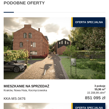
PODOBNE OFERTY
OFERTA SPECJALNA
MIESZKANIE NA SPRZEDAŻ
3 pokoje
2
55,96 m
Kraków, Nowa Huta, Kocmyrzowska
2
15 208,99 zł/m
851 095 zł
KKA-MS-3476
OFERTA SPECJALNA