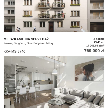
MIESZKANIE NA SPRZEDAŻ
2 pokoje
2
43,43 m
Kraków, Podgórze, Stare Podgórze, Mitery
2
17 706,65 zł/m
769 000 zł
KKA-MS-3740