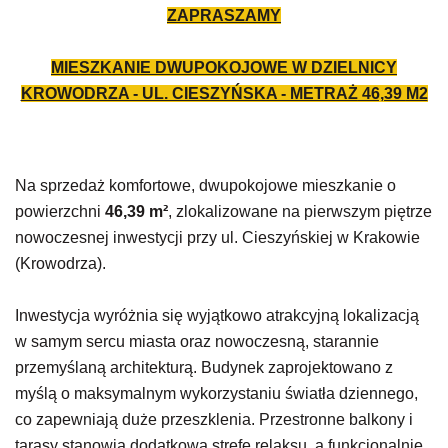
ZAPRASZAMY
MIESZKANIE DWUPOKOJOWE W DZIELNICY
KROWODRZA - UL. CIESZYŃSKA - METRAŻ
46,39
M2
Na sprzedaż komfortowe, dwupokojowe mieszkanie o
powierzchni
46,39 m²
, zlokalizowane na pierwszym piętrze
nowoczesnej inwestycji przy ul. Cieszyńskiej w Krakowie
(Krowodrza).
Inwestycja wyróżnia się wyjątkowo atrakcyjną lokalizacją
w samym sercu miasta oraz nowoczesną, starannie
przemyślaną architekturą. Budynek zaprojektowano z
myślą o maksymalnym wykorzystaniu światła dziennego,
co zapewniają duże przeszklenia. Przestronne balkony i
tarasy stanowią dodatkową strefę relaksu, a funkcjonalnie