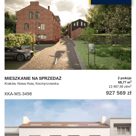
MIESZKANIE NA SPRZEDAŻ
2 pokoje
2
68,77 m
Kraków, Nowa Huta, Kocmyrzowska
2
13 487,99 zł/m
927 569 zł
KKA-MS-3498