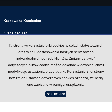
Krakowska Kamienica
798 280 189
krakowskakamienica@gmail.com
Ta strona wykorzystuje pliki cookies w celach statystycznych
Mieszkania
na wynajem
oraz w celu dostosowania naszych serwisów do
Domy
na wynajem
indywidualnych potrzeb klientów. Zmiany ustawień
Działki
na wynajem
dotyczących plików cookie można dokonać w dowolnej chwili
Lokale
na wynajem
modyfikując ustawienia przeglądarki. Korzystanie z tej strony
Hale
na wynajem
bez zmian ustawień dotyczących cookies oznacza, że będą
Obiekty
na wynajem
one zapisane w pamięci urządzenia.
rozumiem