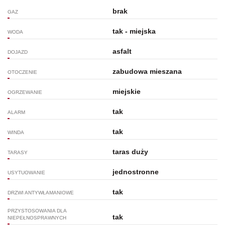
brak
GAZ
tak - miejska
WODA
asfalt
DOJAZD
zabudowa mieszana
OTOCZENIE
miejskie
OGRZEWANIE
tak
ALARM
tak
WINDA
taras duży
TARASY
jednostronne
USYTUOWANIE
tak
DRZWI ANTYWŁAMANIOWE
PRZYSTOSOWANIA DLA
tak
NIEPEŁNOSPRAWNYCH