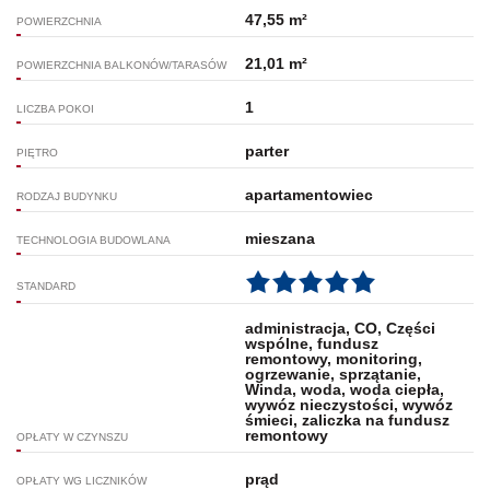
47,55 m²
POWIERZCHNIA
21,01 m²
POWIERZCHNIA BALKONÓW/TARASÓW
1
LICZBA POKOI
parter
PIĘTRO
apartamentowiec
RODZAJ BUDYNKU
mieszana
TECHNOLOGIA BUDOWLANA
STANDARD
administracja, CO, Części
wspólne, fundusz
remontowy, monitoring,
ogrzewanie, sprzątanie,
Winda, woda, woda ciepła,
wywóz nieczystości, wywóz
śmieci, zaliczka na fundusz
remontowy
OPŁATY W CZYNSZU
prąd
OPŁATY WG LICZNIKÓW