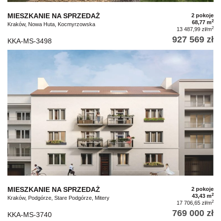
MIESZKANIE NA SPRZEDAŻ
2 pokoje
2
68,77 m
Kraków, Nowa Huta, Kocmyrzowska
2
13 487,99 zł/m
927 569 zł
KKA-MS-3498
MIESZKANIE NA SPRZEDAŻ
2 pokoje
2
43,43 m
Kraków, Podgórze, Stare Podgórze, Mitery
2
17 706,65 zł/m
769 000 zł
KKA-MS-3740