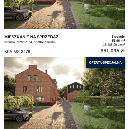
MIESZKANIE NA SPRZEDAŻ
3 pokoje
2
55,96 m
Kraków, Nowa Huta, Kocmyrzowska
2
15 208,99 zł/m
851 095 zł
KKA-MS-3476
OFERTA SPECJALNA