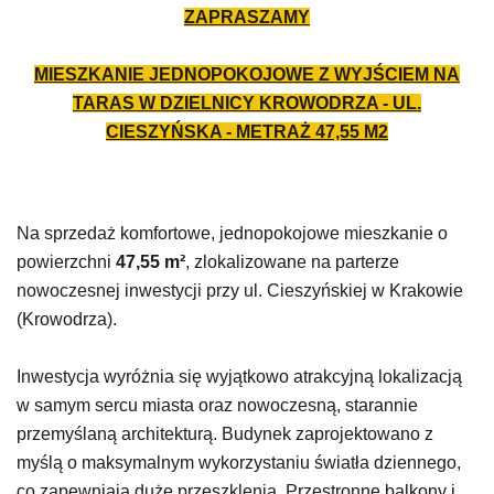
ZAPRASZAMY
MIESZKANIE JEDNOPOKOJOWE Z WYJŚCIEM NA
TARAS W DZIELNICY KROWODRZA - UL.
CIESZYŃSKA - METRAŻ
47,55
M2
Na sprzedaż komfortowe, jednopokojowe mieszkanie o
powierzchni
47,55 m²
, zlokalizowane na parterze
nowoczesnej inwestycji przy ul. Cieszyńskiej w
Krakowie
(
Krowodrza
).
Inwestycja wyróżnia się wyjątkowo atrakcyjną lokalizacją
w samym sercu miasta oraz nowoczesną, starannie
przemyślaną architekturą. Budynek zaprojektowano z
myślą o maksymalnym wykorzystaniu światła dziennego,
co zapewniają duże przeszklenia. Przestronne balkony i