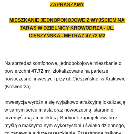
ZAPRASZAMY
MIESZKANIE JEDNOPOKOJOWE Z WYJŚCIEM NA
TARAS W DZIELNICY KROWODRZA - UL.
CIESZYŃSKA - METRAŻ
47,72
M2
Na sprzedaż komfortowe, jednopokojowe mieszkanie o
powierzchni
47,72 m²
, zlokalizowane na parterze
nowoczesnej inwestycji przy ul. Cieszyńskiej w
Krakowie
(
Krowodrza
).
Inwestycja wyróżnia się wyjątkowo atrakcyjną lokalizacją
w samym sercu miasta oraz nowoczesną, starannie
przemyślaną architekturą. Budynek zaprojektowano z
myślą o maksymalnym wykorzystaniu światła dziennego,
co zapewniają duże przeszklenia. Przestronne balkony i