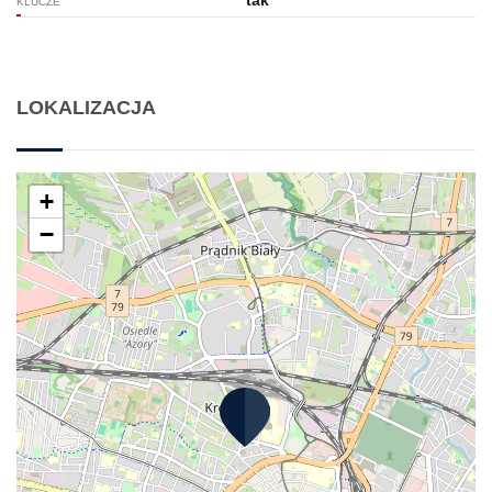
tak
KLUCZE
LOKALIZACJA
+
−