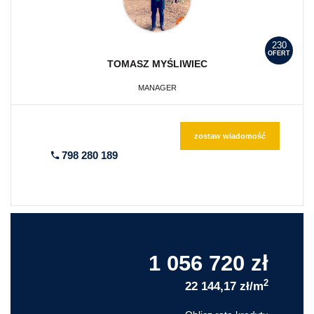
230
OFERT
TOMASZ
MYŚLIWIEC
MANAGER
zostaw wiadomość
798 280 189
1 056 720 zł
2
22 144,17 zł/m