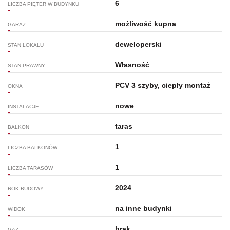
6
LICZBA PIĘTER W BUDYNKU
możliwość kupna
GARAŻ
deweloperski
STAN LOKALU
Własność
STAN PRAWNY
PCV 3 szyby, ciepły montaż
OKNA
nowe
INSTALACJE
taras
BALKON
1
LICZBA BALKONÓW
1
LICZBA TARASÓW
2024
ROK BUDOWY
na inne budynki
WIDOK
brak
GAZ