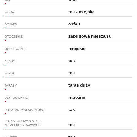
tak - miejska
WODA
asfalt
DOJAZD
zabudowa mieszana
OTOCZENIE
miejskie
OGRZEWANIE
tak
ALARM
tak
WINDA
taras duży
TARASY
narożne
USYTUOWANIE
tak
DRZWI ANTYWŁAMANIOWE
PRZYSTOSOWANIA DLA
tak
NIEPEŁNOSPRAWNYCH