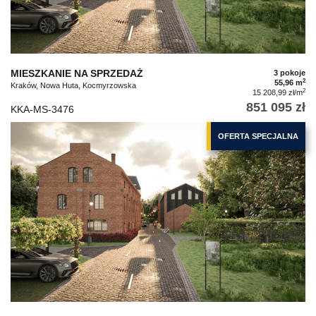
MIESZKANIE NA SPRZEDAŻ
3 pokoje
2
55,96 m
Kraków, Nowa Huta, Kocmyrzowska
2
15 208,99 zł/m
851 095 zł
KKA-MS-3476
OFERTA SPECJALNA