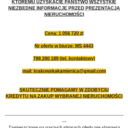
KTÓREMU UZYSKACIE PAŃSTWO WSZYSTKIE
NIEZBĘDNE INFORMACJE PRZED PREZENTACJĄ
NIERUCHOMOŚCI
Cena: 1 056 720 zł
Nr oferty w biurze: MS 4443
798 280 189 (tel. kontaktowy)
mail: krakowskakamienica@gmail.com
SKUTECZNIE POMAGAMY W ZDOBYCIU
KREDYTU NA ZAKUP WYBRANEJ NIERUCHOMOŚCI
-----------------------------------------------------------------------------------
---
Zamieszczone na naszych stronach oferty nie stanowią