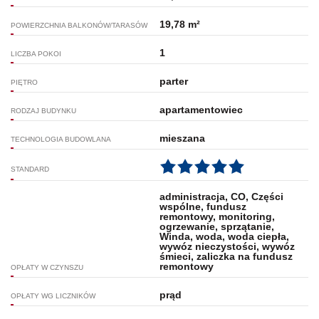
19,78 m²
POWIERZCHNIA BALKONÓW/TARASÓW
1
LICZBA POKOI
parter
PIĘTRO
apartamentowiec
RODZAJ BUDYNKU
mieszana
TECHNOLOGIA BUDOWLANA
STANDARD
administracja, CO, Części
wspólne, fundusz
remontowy, monitoring,
ogrzewanie, sprzątanie,
Winda, woda, woda ciepła,
wywóz nieczystości, wywóz
śmieci, zaliczka na fundusz
remontowy
OPŁATY W CZYNSZU
prąd
OPŁATY WG LICZNIKÓW