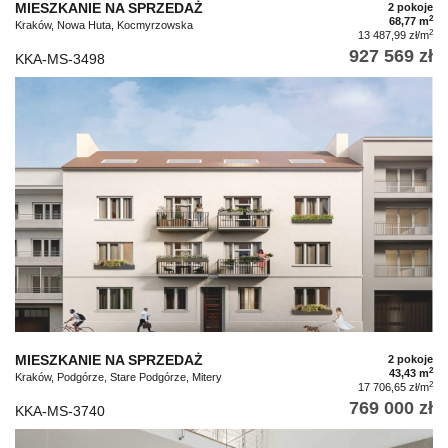
MIESZKANIE NA SPRZEDAŻ
2 pokoje
2
68,77 m
Kraków, Nowa Huta, Kocmyrzowska
2
13 487,99 zł/m
927 569 zł
KKA-MS-3498
MIESZKANIE NA SPRZEDAŻ
2 pokoje
2
43,43 m
Kraków, Podgórze, Stare Podgórze, Mitery
2
17 706,65 zł/m
769 000 zł
KKA-MS-3740