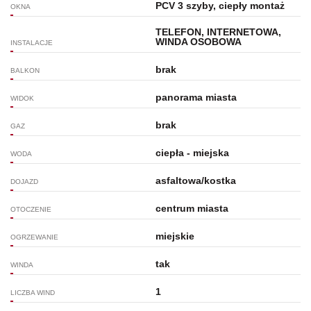
PCV 3 szyby, ciepły montaż
OKNA
TELEFON, INTERNETOWA,
WINDA OSOBOWA
INSTALACJE
brak
BALKON
panorama miasta
WIDOK
brak
GAZ
ciepła - miejska
WODA
asfaltowa/kostka
DOJAZD
centrum miasta
OTOCZENIE
miejskie
OGRZEWANIE
tak
WINDA
1
LICZBA WIND