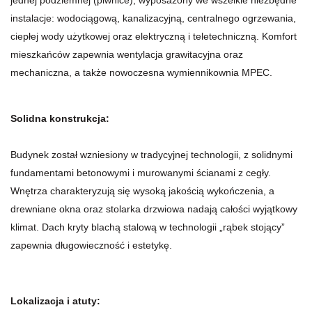
jednej podziemnej (piwnice), wyposażony we wszelkie niezbędne
instalacje: wodociągową, kanalizacyjną, centralnego ogrzewania,
ciepłej wody użytkowej oraz elektryczną i teletechniczną. Komfort
mieszkańców zapewnia wentylacja grawitacyjna oraz
mechaniczna, a także nowoczesna wymiennikownia MPEC.
Solidna konstrukcja:
Budynek został wzniesiony w tradycyjnej technologii, z solidnymi
fundamentami betonowymi i murowanymi ścianami z cegły.
Wnętrza charakteryzują się wysoką jakością wykończenia, a
drewniane okna oraz stolarka drzwiowa nadają całości wyjątkowy
klimat. Dach kryty blachą stalową w technologii „rąbek stojący”
zapewnia długowieczność i estetykę.
Lokalizacja i atuty: