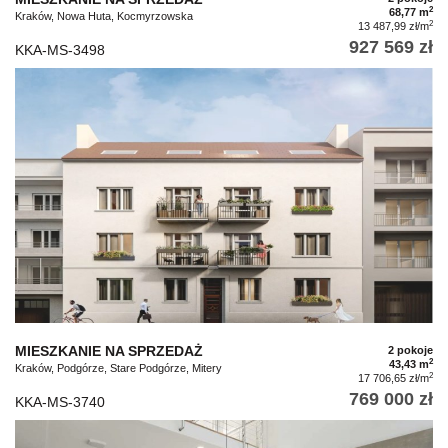
2
68,77 m
Kraków, Nowa Huta, Kocmyrzowska
2
13 487,99 zł/m
927 569 zł
KKA-MS-3498
MIESZKANIE NA SPRZEDAŻ
2 pokoje
2
43,43 m
Kraków, Podgórze, Stare Podgórze, Mitery
2
17 706,65 zł/m
769 000 zł
KKA-MS-3740