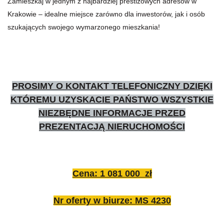
Zamieszkaj w jednym z najbardziej prestiżowych adresów w
Krakowie – idealne miejsce zarówno dla inwestorów, jak i osób
szukających swojego wymarzonego mieszkania!
PROSIMY O KONTAKT TELEFONICZNY DZIĘKI
KTÓREMU UZYSKACIE PAŃSTWO WSZYSTKIE
NIEZBĘDNE INFORMACJE PRZED
PREZENTACJĄ NIERUCHOMOŚCI
Cena: 1 081 000 zł
Nr oferty w biurze: MS 4230