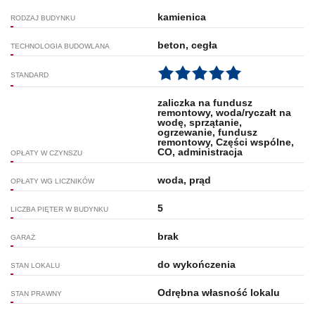
kamienica
RODZAJ BUDYNKU
beton, cegła
TECHNOLOGIA BUDOWLANA
STANDARD
zaliczka na fundusz
remontowy, woda/ryczałt na
wodę, sprzątanie,
ogrzewanie, fundusz
remontowy, Części wspólne,
CO, administracja
OPŁATY W CZYNSZU
woda, prąd
OPŁATY WG LICZNIKÓW
5
LICZBA PIĘTER W BUDYNKU
brak
GARAŻ
do wykończenia
STAN LOKALU
Odrębna własność lokalu
STAN PRAWNY