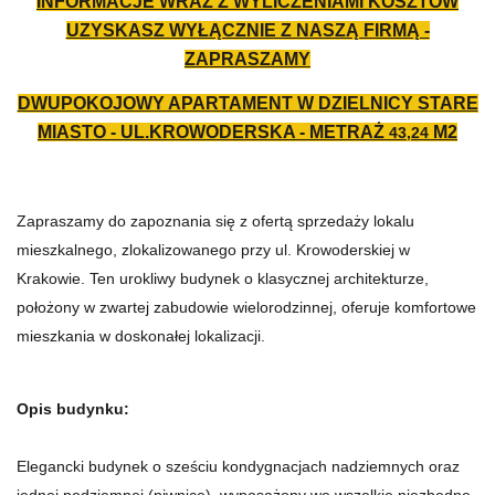
INFORMACJE WRAZ Z WYLICZENIAMI KOSZTÓW
UZYSKASZ WYŁĄCZNIE Z NASZĄ FIRMĄ -
ZAPRASZAMY
DWUPOKOJOWY APARTAMENT W DZIELNICY STARE
MIASTO - UL.KROWODERSKA - METRAŻ
M2
43,24
Zapraszamy do zapoznania się z ofertą sprzedaży lokalu
mieszkalnego, zlokalizowanego przy ul. Krowoderskiej w
Krakowie. Ten urokliwy budynek o klasycznej architekturze,
położony w zwartej zabudowie wielorodzinnej, oferuje komfortowe
mieszkania w doskonałej lokalizacji.
Opis budynku:
Elegancki budynek o sześciu kondygnacjach nadziemnych oraz