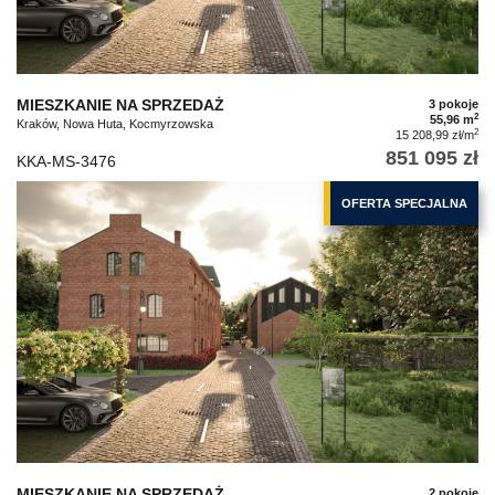
MIESZKANIE NA SPRZEDAŻ
3 pokoje
2
55,96 m
Kraków, Nowa Huta, Kocmyrzowska
2
15 208,99 zł/m
851 095 zł
KKA-MS-3476
OFERTA SPECJALNA
MIESZKANIE NA SPRZEDAŻ
2 pokoje