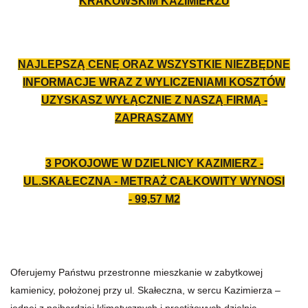
KRAKOWSKIM KAZIMIERZU
NAJLEPSZĄ CENĘ ORAZ WSZYSTKIE NIEZBĘDNE
INFORMACJE WRAZ Z WYLICZENIAMI KOSZTÓW
UZYSKASZ WYŁĄCZNIE Z NASZĄ FIRMĄ -
ZAPRASZAMY
3 POKOJOWE W DZIELNICY KAZIMIERZ -
UL.SKAŁECZNA - METRAŻ CAŁKOWITY WYNOSI
- 99,57 M2
Oferujemy Państwu przestronne mieszkanie w zabytkowej
kamienicy, położonej przy ul. Skałeczna, w sercu Kazimierza –
jednej z najbardziej klimatycznych i prestiżowych dzielnic