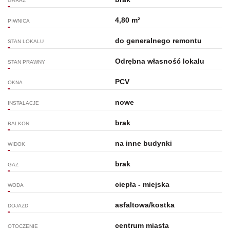
GARAŻ
4,80 m²
PIWNICA
do generalnego remontu
STAN LOKALU
Odrębna własność lokalu
STAN PRAWNY
PCV
OKNA
nowe
INSTALACJE
brak
BALKON
na inne budynki
WIDOK
brak
GAZ
ciepła - miejska
WODA
asfaltowa/kostka
DOJAZD
centrum miasta
OTOCZENIE