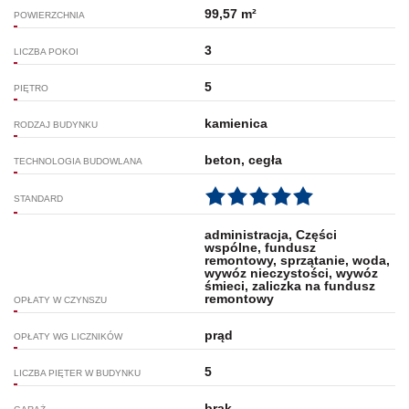
99,57 m²
POWIERZCHNIA
3
LICZBA POKOI
5
PIĘTRO
kamienica
RODZAJ BUDYNKU
beton, cegła
TECHNOLOGIA BUDOWLANA
STANDARD
administracja, Części
wspólne, fundusz
remontowy, sprzątanie, woda,
wywóz nieczystości, wywóz
śmieci, zaliczka na fundusz
remontowy
OPŁATY W CZYNSZU
prąd
OPŁATY WG LICZNIKÓW
5
LICZBA PIĘTER W BUDYNKU
brak