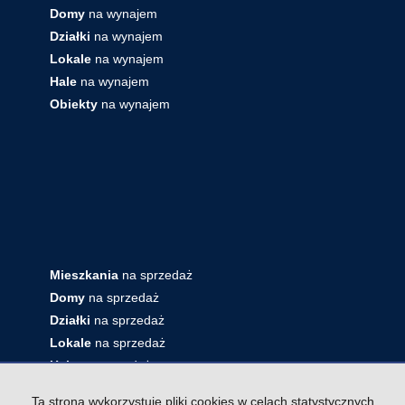
Domy
na wynajem
Działki
na wynajem
Lokale
na wynajem
Hale
na wynajem
Obiekty
na wynajem
Mieszkania
na sprzedaż
Domy
na sprzedaż
Działki
na sprzedaż
Lokale
na sprzedaż
Hale
na sprzedaż
Obiekty
na sprzedaż
Ta strona wykorzystuje pliki cookies w celach statystycznych