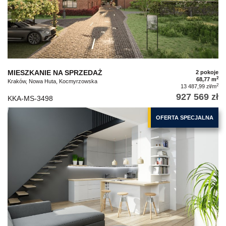
MIESZKANIE NA SPRZEDAŻ
2 pokoje
2
68,77 m
Kraków, Nowa Huta, Kocmyrzowska
2
13 487,99 zł/m
927 569 zł
KKA-MS-3498
OFERTA SPECJALNA