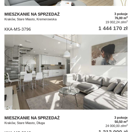
MIESZKANIE NA SPRZEDAŻ
3 pokoje
2
76,00 m
Kraków, Stare Miasto, Kremerowska
2
19 002,24 zł/m
1 444 170 zł
KKA-MS-3796
MIESZKANIE NA SPRZEDAŻ
3 pokoje
2
50,50 m
Kraków, Stare Miasto, Długa
2
24 000,00 zł/m
1 212 000 zł