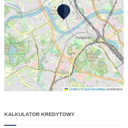
Leaflet
|
©
OpenStreetMap
contributors
KALKULATOR KREDYTOWY