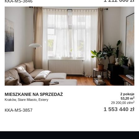
KKA-MS-3846
MIESZKANIE NA SPRZEDAŻ
2 pokoje
2
53,20 m
Kraków, Stare Miasto, Estery
2
29 200,00 zł/m
1 553 440 zł
KKA-MS-3857