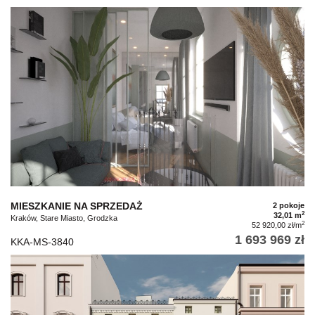
MIESZKANIE NA SPRZEDAŻ
2 pokoje
2
32,01 m
Kraków, Stare Miasto, Grodzka
2
52 920,00 zł/m
1 693 969 zł
KKA-MS-3840