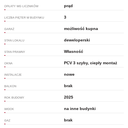
prąd
OPŁATY WG LICZNIKÓW
3
LICZBA PIĘTER W BUDYNKU
możliwość kupna
GARAŻ
deweloperski
STAN LOKALU
Własność
STAN PRAWNY
PCV 3 szyby, ciepły montaż
OKNA
nowe
INSTALACJE
brak
BALKON
2025
ROK BUDOWY
na inne budynki
WIDOK
brak
GAZ