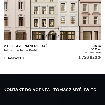
MIESZKANIE NA SPRZEDAŻ
1 pokój
2
30,75 m
Kraków, Stare Miasto, Grodzka
2
56 160,00 zł/m
1 726 920 zł
KKA-MS-3841
KONTAKT DO AGENTA - TOMASZ MYŚLIWIEC