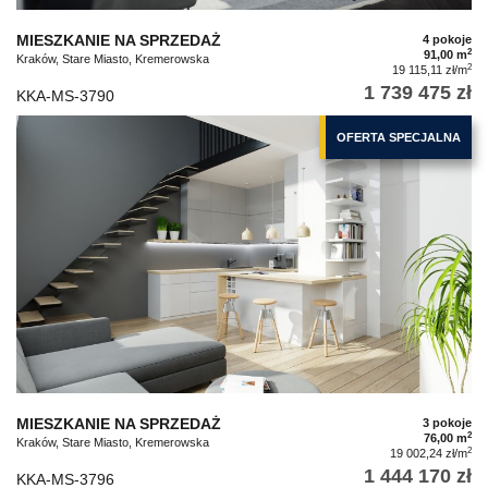
MIESZKANIE NA SPRZEDAŻ
4 pokoje
2
91,00 m
Kraków, Stare Miasto, Kremerowska
2
19 115,11 zł/m
1 739 475 zł
KKA-MS-3790
OFERTA SPECJALNA
MIESZKANIE NA SPRZEDAŻ
3 pokoje
2
76,00 m
Kraków, Stare Miasto, Kremerowska
2
19 002,24 zł/m
1 444 170 zł
KKA-MS-3796