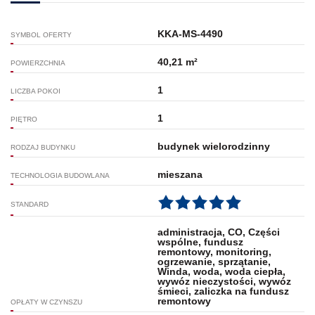
KKA-MS-4490
SYMBOL OFERTY
40,21 m²
POWIERZCHNIA
1
LICZBA POKOI
1
PIĘTRO
budynek wielorodzinny
RODZAJ BUDYNKU
mieszana
TECHNOLOGIA BUDOWLANA
STANDARD
administracja, CO, Części
wspólne, fundusz
remontowy, monitoring,
ogrzewanie, sprzątanie,
Winda, woda, woda ciepła,
wywóz nieczystości, wywóz
śmieci, zaliczka na fundusz
remontowy
OPŁATY W CZYNSZU