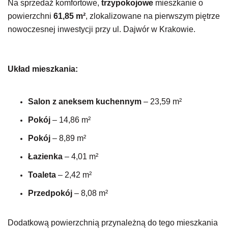
Na sprzedaż komfortowe,
trzypokojowe
mieszkanie o
powierzchni
61,85 m²
, zlokalizowane na pierwszym piętrze
nowoczesnej inwestycji przy ul. Dajwór w Krakowie.
Układ mieszkania:
Salon z aneksem kuchennym
–
23,59 m²
Pokój
– 14,86 m²
Pokój
–
8,89 m²
Łazienka
– 4,01 m²
Toaleta
–
2,42 m²
Przedpokój
– 8,08 m²
Dodatkową powierzchnią przynależną do tego mieszkania