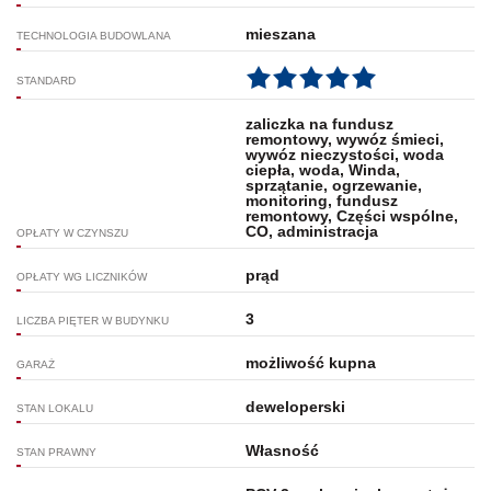
mieszana
TECHNOLOGIA BUDOWLANA
STANDARD
zaliczka na fundusz
remontowy, wywóz śmieci,
wywóz nieczystości, woda
ciepła, woda, Winda,
sprzątanie, ogrzewanie,
monitoring, fundusz
remontowy, Części wspólne,
CO, administracja
OPŁATY W CZYNSZU
prąd
OPŁATY WG LICZNIKÓW
3
LICZBA PIĘTER W BUDYNKU
możliwość kupna
GARAŻ
deweloperski
STAN LOKALU
Własność
STAN PRAWNY