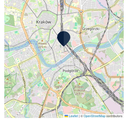
Leaflet
|
©
OpenStreetMap
contributors