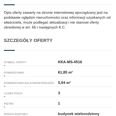
Opis oferty zawarty na stronie internetowej sporządzany jest na
podstawie oględzin nieruchomości oraz informacji uzyskanych od
właściciela, może podlegać aktualizacji i nie stanowi oferty
określonej w art. 66 i następnych K.C.
SZCZEGÓŁY OFERTY
KKA-MS-4516
SYMBOL OFERTY
61,85 m²
POWIERZCHNIA
5,04 m²
POWIERZCHNIA BALKONÓW/TARASÓW
3
LICZBA POKOI
1
PIĘTRO
budynek wielorodzinny
RODZAJ BUDYNKU