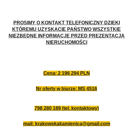
PROSIMY O KONTAKT TELEFONICZNY DZIĘKI
KTÓREMU UZYSKACIE PAŃSTWO WSZYSTKIE
NIEZBĘDNE INFORMACJE PRZED PREZENTACJĄ
NIERUCHOMOŚCI
Cena: 2 196 294 PLN
Nr oferty w biurze: MS 4516
798 280 189 (tel. kontaktowy)
mail: krakowskakamienica@gmail.com