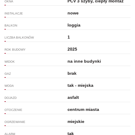
PCV 3 szyby, ciepły montaż
OKNA
nowe
INSTALACJE
loggia
BALKON
1
LICZBA BALKONÓW
2025
ROK BUDOWY
na inne budynki
WIDOK
brak
GAZ
tak - miejska
WODA
asfalt
DOJAZD
centrum miasta
OTOCZENIE
miejskie
OGRZEWANIE
tak
ALARM