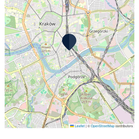
Leaflet
|
©
OpenStreetMap
contributors