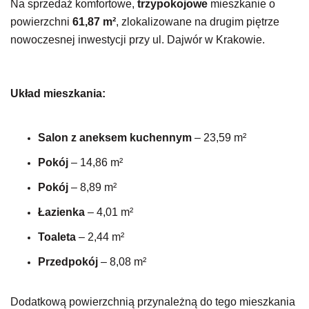
Na sprzedaż komfortowe,
trzypokojowe
mieszkanie o
powierzchni
61,87 m²
, zlokalizowane na drugim piętrze
nowoczesnej inwestycji przy ul. Dajwór w Krakowie.
Układ mieszkania:
Salon z aneksem kuchennym
–
23,59 m²
Pokój
– 14,86 m²
Pokój
–
8,89 m²
Łazienka
– 4,01 m²
Toaleta
–
2,44 m²
Przedpokój
– 8,08 m²
Dodatkową powierzchnią przynależną do tego mieszkania