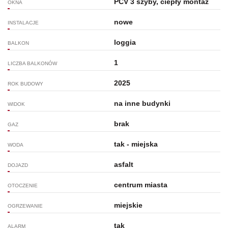
PCV 3 szyby, ciepły montaż
OKNA
nowe
INSTALACJE
loggia
BALKON
1
LICZBA BALKONÓW
2025
ROK BUDOWY
na inne budynki
WIDOK
brak
GAZ
tak - miejska
WODA
asfalt
DOJAZD
centrum miasta
OTOCZENIE
miejskie
OGRZEWANIE
tak
ALARM