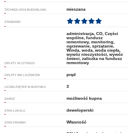
mieszana
TECHNOLOGIA BUDOWLANA
STANDARD
administracja, CO, Części
wspólne, fundusz
remontowy, monitoring,
ogrzewanie, sprzątanie,
Winda, woda, woda ciepła,
wywóz nieczystości, wywóz
śmieci, zaliczka na fundusz
remontowy
OPŁATY W CZYNSZU
prąd
OPŁATY WG LICZNIKÓW
3
LICZBA PIĘTER W BUDYNKU
możliwość kupna
GARAŻ
deweloperski
STAN LOKALU
Własność
STAN PRAWNY