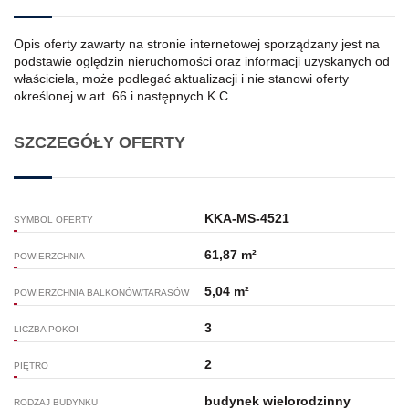
Opis oferty zawarty na stronie internetowej sporządzany jest na
podstawie oględzin nieruchomości oraz informacji uzyskanych od
właściciela, może podlegać aktualizacji i nie stanowi oferty
określonej w art. 66 i następnych K.C.
SZCZEGÓŁY OFERTY
KKA-MS-4521
SYMBOL OFERTY
61,87 m²
POWIERZCHNIA
5,04 m²
POWIERZCHNIA BALKONÓW/TARASÓW
3
LICZBA POKOI
2
PIĘTRO
budynek wielorodzinny
RODZAJ BUDYNKU