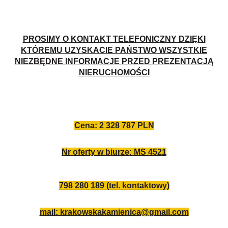
PROSIMY O KONTAKT TELEFONICZNY DZIĘKI
KTÓREMU UZYSKACIE PAŃSTWO WSZYSTKIE
NIEZBĘDNE INFORMACJE PRZED PREZENTACJĄ
NIERUCHOMOŚCI
Cena: 2 328 787 PLN
Nr oferty w biurze: MS 4521
798 280 189 (tel. kontaktowy)
mail: krakowskakamienica@gmail.com