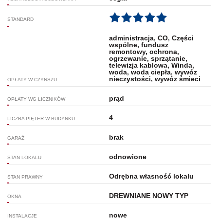
STANDARD
administracja, CO, Części
wspólne, fundusz
remontowy, ochrona,
ogrzewanie, sprzątanie,
telewizja kablowa, Winda,
woda, woda ciepła, wywóz
nieczystości, wywóz śmieci
OPŁATY W CZYNSZU
prąd
OPŁATY WG LICZNIKÓW
4
LICZBA PIĘTER W BUDYNKU
brak
GARAŻ
odnowione
STAN LOKALU
Odrębna własność lokalu
STAN PRAWNY
DREWNIANE NOWY TYP
OKNA
nowe
INSTALACJE