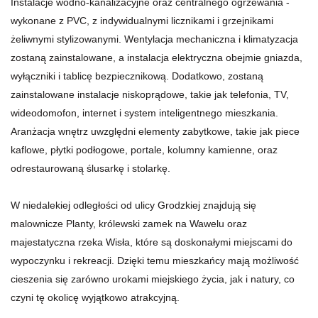
Instalacje wodno-kanalizacyjne oraz centralnego ogrzewania -
wykonane z PVC, z indywidualnymi licznikami i grzejnikami
żeliwnymi stylizowanymi. Wentylacja mechaniczna i klimatyzacja
zostaną zainstalowane, a instalacja elektryczna obejmie gniazda,
wyłączniki i tablicę bezpiecznikową. Dodatkowo, zostaną
zainstalowane instalacje niskoprądowe, takie jak telefonia, TV,
wideodomofon, internet i system inteligentnego mieszkania.
Aranżacja wnętrz uwzględni elementy zabytkowe, takie jak piece
kaflowe, płytki podłogowe, portale, kolumny kamienne, oraz
odrestaurowaną ślusarkę i stolarkę.
W niedalekiej odległości od ulicy Grodzkiej znajdują się
malownicze Planty, królewski zamek na Wawelu oraz
majestatyczna rzeka Wisła, które są doskonałymi miejscami do
wypoczynku i rekreacji. Dzięki temu mieszkańcy mają możliwość
cieszenia się zarówno urokami miejskiego życia, jak i natury, co
czyni tę okolicę wyjątkowo atrakcyjną.