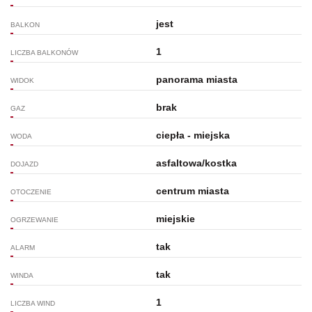
jest
BALKON
1
LICZBA BALKONÓW
panorama miasta
WIDOK
brak
GAZ
ciepła - miejska
WODA
asfaltowa/kostka
DOJAZD
centrum miasta
OTOCZENIE
miejskie
OGRZEWANIE
tak
ALARM
tak
WINDA
1
LICZBA WIND