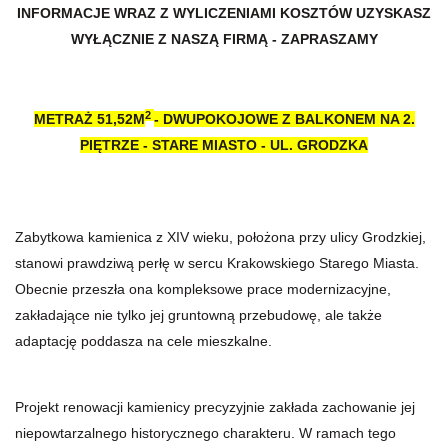
INFORMACJE WRAZ Z WYLICZENIAMI KOSZTÓW UZYSKASZ
WYŁĄCZNIE Z NASZĄ FIRMĄ - ZAPRASZAMY
2
METRAŻ 51,52M
- DWUPOKOJOWE Z BALKONEM NA 2.
PIĘTRZE - STARE MIASTO - UL. GRODZKA
Zabytkowa kamienica z XIV wieku, położona przy ulicy Grodzkiej,
stanowi prawdziwą perłę w sercu Krakowskiego Starego Miasta.
Obecnie przeszła ona kompleksowe prace modernizacyjne,
zakładające nie tylko jej gruntowną przebudowę, ale także
adaptację poddasza na cele mieszkalne.
Projekt renowacji kamienicy precyzyjnie zakłada zachowanie jej
niepowtarzalnego historycznego charakteru. W ramach tego