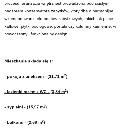
procesu, aranżacja wnętrz jest prowadzona pod ścisłym
nadzorem konserwatora zabytków, który dba o harmonijne
wkomponowanie elementów zabytkowych, takich jak piece
kaflowe, płytki podłogowe, portale czy kolumny kamienne, w
nowoczesny i funkcjonalny design.
Mieszkanie składa się z:
2
- pokoju z aneksem - (31,71 m
)
2
- łazienki razem z WC - (3,84 m
)
2
- sypialni - (15,97 m
)
2
- balkonu - (2,69 m
)