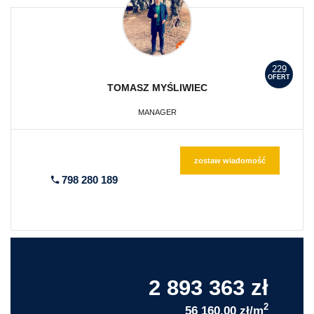
229
OFERT
TOMASZ
MYŚLIWIEC
MANAGER
zostaw wiadomość
798 280 189
2 893 363 zł
2
56 160,00 zł/m