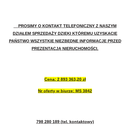
PROSIMY O KONTAKT TELEFONICZNY Z NASZYM
DZIAŁEM SPRZEDAŻY DZIĘKI KTÓREMU UZYSKACIE
PAŃSTWO WSZYSTKIE NIEZBĘDNE INFORMACJE PRZED
PREZENTACJĄ NIERUCHOMOŚCI.
Cena: 2 893 363,20 zł
Nr oferty w biurze: MS 3842
798 280 189 (tel. kontaktowy)