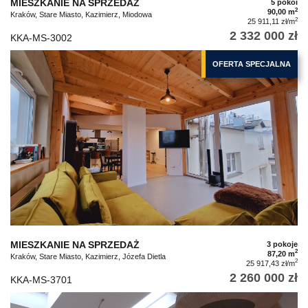
MIESZKANIE NA SPRZEDAŻ
5 pokoi
2
90,00 m
Kraków, Stare Miasto, Kazimierz, Miodowa
2
25 911,11 zł/m
2 332 000 zł
KKA-MS-3002
OFERTA SPECJALNA
MIESZKANIE NA SPRZEDAŻ
3 pokoje
2
87,20 m
Kraków, Stare Miasto, Kazimierz, Józefa Dietla
2
25 917,43 zł/m
2 260 000 zł
KKA-MS-3701