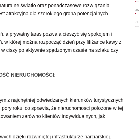
naturalne światło oraz ponadczasowe rozwiązania
US
est atrakcyjna dla szerokiego grona potencjalnych
KL
ń, a prywatny taras pozwala cieszyć się spokojem i
, w której można rozpocząć dzień przy filiżance kawy z
 w ciszy po aktywnie spędzonym czasie na szlaku czy
OŚĆ NIERUCHOMOŚCI:
nym z najchętniej odwiedzanych kierunków turystycznych
 pory roku, co sprawia, że nieruchomości położone w tej
sowaniem zarówno klientów indywidualnych, jak i
ch dzięki rozwiniętej infrastrukturze narciarskiej.