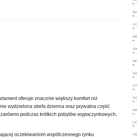
BA
LI
WI
GA
W
DO
OT
tament oferuje znacznie większy komfort niż
OG
ie wydzielona strefa dzienna oraz prywatna część
WI
 zarówno podczas krótkich pobytów wypoczynkowych,
LI
dającej oczekiwaniom współczesnego rynku
TA