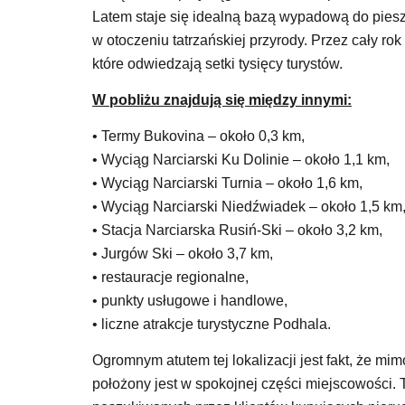
Latem staje się idealną bazą wypadową do pie
w otoczeniu tatrzańskiej przyrody. Przez cały r
które odwiedzają setki tysięcy turystów.
W pobliżu znajdują się między innymi:
• Termy Bukovina – około 0,3 km,
• Wyciąg Narciarski Ku Dolinie – około 1,1 km,
• Wyciąg Narciarski Turnia – około 1,6 km,
• Wyciąg Narciarski Niedźwiadek – około 1,5 km
• Stacja Narciarska Rusiń-Ski – około 3,2 km,
• Jurgów Ski – około 3,7 km,
• restauracje regionalne,
• punkty usługowe i handlowe,
• liczne atrakcje turystyczne Podhala.
Ogromnym atutem tej lokalizacji jest fakt, że mi
położony jest w spokojnej części miejscowości. 