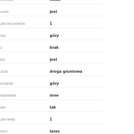
jest
LKON
1
CZBA BALKONÓW
góry
DOK
brak
Z
jest
ODA
droga gruntowa
JAZD
góry
OCZENIE
inne
RZEWANIE
tak
NDA
1
CZBA WIND
taras
RASY