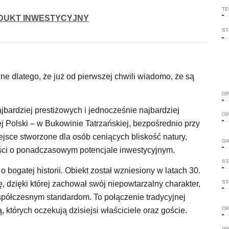
TE
DUKT INWESTYCYJNY
ST
ne dlatego, że już od pierwszej chwili wiadomo, że są
OP
bardziej prestiżowych i jednocześnie najbardziej
OP
j Polski – w Bukowinie Tatrzańskiej, bezpośrednio przy
jsce stworzone dla osób ceniących bliskość natury,
GA
ości o ponadczasowym potencjale inwestycyjnym.
ST
bogatej historii. Obiekt został wzniesiony w latach 30.
ST
 dzięki której zachował swój niepowtarzalny charakter,
spółczesnym standardom. To połączenie tradycyjnej
O
 których oczekują dzisiejsi właściciele oraz goście.
IN