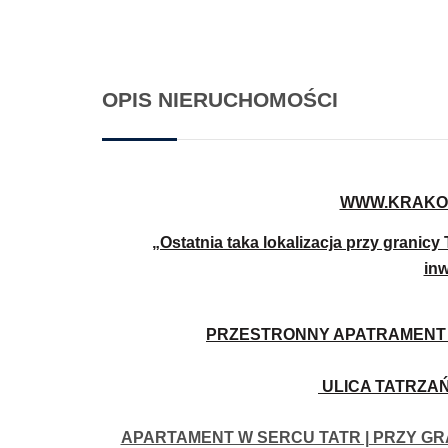
OPIS NIERUCHOMOŚCI
WWW.KRAKO
„Ostatnia taka lokalizacja przy grani
in
PRZESTRONNY APATRAMENT 
ULICA TATRZAŃ
APARTAMENT W SERCU TATR | PRZY G