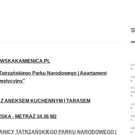
S
WSKAKAMIENICA.PL
SY
cy Tatrzańskiego Parku Narodowego | Apartament
PO
westycyjny”
PO
BA
Z ANEKSEM KUCHENNYM I TARASEM
LI
SKA - METRAŻ 34,36 M2
PI
RO
RANICY TATRZAŃSKIEGO PARKU NARODOWEGO |