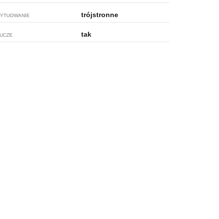
trójstronne
YTUOWANIE
tak
UCZE