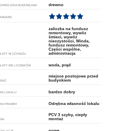
drewno
CHNOLOGIA BUDOWLANA
ANDARD
zaliczka na fundusz
remontowy, wywóz
śmieci, wywóz
nieczystości, Winda,
fundusz remontowy,
Części wspólne,
administracja
ŁATY W CZYNSZU
woda, prąd
ŁATY WG LICZNIKÓW
miejsce postojowe przed
budynkiem
RAŻ
bardzo dobry
AN LOKALU
Odrębna własność lokalu
AN PRAWNY
PCV 3 szyby, ciepły
montaż
KNA
nowe
STALACJE