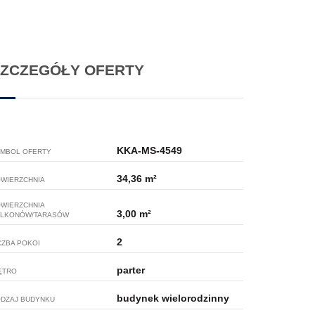
ZCZEGÓŁY OFERTY
KKA-MS-4549
MBOL OFERTY
34,36 m²
WIERZCHNIA
WIERZCHNIA
3,00 m²
LKONÓW/TARASÓW
2
CZBA POKOI
parter
ĘTRO
budynek wielorodzinny
DZAJ BUDYNKU