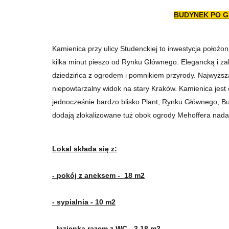
BUDYNEK PO 
Kamienica przy ulicy Studenckiej to inwestycja położon
kilka minut pieszo od Rynku Głównego. Elegancką i z
dziedzińca z ogrodem i pomnikiem przyrody. Najwyżs
niepowtarzalny widok na stary Kraków. Kamienica jes
jednocześnie bardzo blisko Plant, Rynku Głównego, 
dodają zlokalizowane tuż obok ogrody Mehoffera nadając
Lokal składa się z:
- pokój z aneksem - 18 m2
- sypialnia - 10 m2
- łazienka razem z WC - 3,18 m2