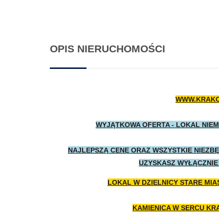
OPIS NIERUCHOMOŚCI
WWW.KRAKO
WYJĄTKOWA OFERTA - LOKAL NIE
NAJLEPSZĄ CENĘ ORAZ WSZYSTKIE NIEZB
UZYSKASZ WYŁĄCZNIE 
LOKAL W DZIELNICY STARE MIAS
KAMIENICA W SERCU KR