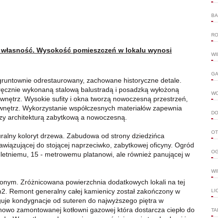
BA
RO
ą własność. Wysokość pomieszczeń w lokalu wynosi
WI
GA
gruntownie odrestaurowany, zachowane historyczne detale.
 ręcznie wykonaną stalową balustradą i posadzką wyłożoną
W
 wnętrz. Wysokie sufity i okna tworzą nowoczesną przestrzeń,
ji wnętrz. Wykorzystanie współczesnych materiałów zapewnia
DO
dzy architekturą zabytkową a nowoczesną.
OT
ralny koloryt drzewa. Zabudowa od strony dziedzińca
awiązującej do stojącej naprzeciwko, zabytkowej oficyny. Ogród
OG
uletniemu, 15 - metrowemu platanowi, ale również panującej w
WI
onym. Zróżnicowana powierzchnia dodatkowych lokali na tej
2. Remont generalny całej kamienicy został zakończony w
LI
uje kondygnacje od suteren do najwyższego piętra w
nowo zamontowanej kotłowni gazowej która dostarcza ciepło do
TA