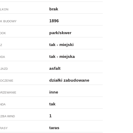
brak
LKON
1896
K BUDOWY
park/skwer
DOK
tak - miejski
Z
tak - miejska
ODA
asfalt
JAZD
działki zabudowane
OCZENIE
inne
RZEWANIE
tak
NDA
1
CZBA WIND
taras
RASY