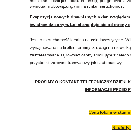
mieszkań i lokali jak i posiada funkcję podgrzewania
wymogami obowiązującymi na rynku nieruchomości.
Ekspozycja nowych drewnianych okien względem st
światłem dziennym. Lokal znajduje się od strony
Jest to nieruchomość idealna na cele inwestycyjne. W 
wynajmowane na krótkie terminy. Z uwagi na niewielką 
zainteresowane są również osoby studiujące z całego 
przystanki: zarówno tramwajowy jak i autobusowy.
PROSIMY O KONTAKT TELEFONICZNY DZIĘKI 
INFORMACJE PRZED 
Cena lokalu w stanie
Nr oferty