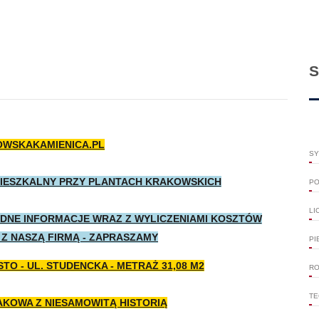
S
WSKAKAMIENICA.PL
SY
MIESZKALNY PRZY PLANTACH KRAKOWSKICH
PO
LI
ĘDNE INFORMACJE WRAZ Z WYLICZENIAMI KOSZTÓW
Z NASZĄ FIRMĄ - ZAPRASZAMY
PI
TO - UL. STUDENCKA - METRAŻ 31,08 M2
RO
TE
AKOWA Z NIESAMOWITĄ HISTORIĄ