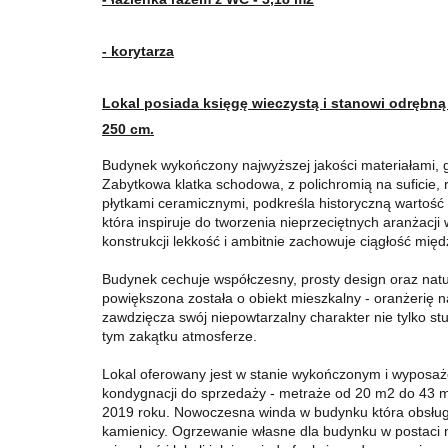
- korytarza
Lokal posiada księgę wieczystą i stanowi odrębn
250 cm.
Budynek wykończony najwyższej jakości materiałami, 
Zabytkowa klatka schodowa, z polichromią na suficie,
płytkami ceramicznymi, podkreśla historyczną wartość
która inspiruje do tworzenia nieprzeciętnych aranżac
konstrukcji lekkość i ambitnie zachowuje ciągłość mię
Budynek cechuje współczesny, prosty design oraz natu
powiększona została o obiekt mieszkalny - oranżerię n
zawdzięcza swój niepowtarzalny charakter nie tylko st
tym zakątku atmosferze.
Lokal oferowany jest w stanie wykończonym i wyposaż
kondygnacji do sprzedaży - metraże od 20 m2 do 43 m
2019 roku. Nowoczesna winda w budynku która obsług
kamienicy. Ogrzewanie własne dla budynku w postaci 