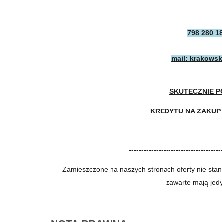
798 280 18
mail: krakows
SKUTECZNIE 
KREDYTU NA ZAKUP
-------------------------------------
Zamieszczone na naszych stronach oferty nie stan
zawarte mają jedy