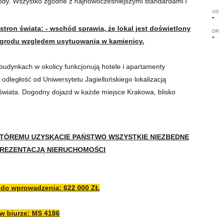
 wody. Wszystko zgodne z najnowocześniejszymi standardami i
US
ron świata: - wschód sprawia, że lokal jest doświetlony
DR
 ogrodu względem usytuowania w kamienicy.
budynkach w okolicy funkcjonują hotele i apartamenty
odległość od Uniwersytetu Jagiellońskiego lokalizacją
świata.
Dogodny dojazd w każde miejsce Krakowa, blisko
KTÓREMU UZYSKACIE PAŃSTWO WSZYSTKIE NIEZBĘDNE
PREZENTACJĄ NIERUCHOMOŚCI
 do wprowadzenia: 622 000 ZŁ
 w biurze: MS 4186