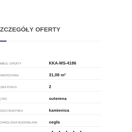
ZCZEGÓŁY OFERTY
KKA-MS-4186
MBOL OFERTY
31,08 m²
WIERZCHNIA
2
CZBA POKOI
suterena
ĘTRO
kamienica
DZAJ BUDYNKU
cegła
CHNOLOGIA BUDOWLANA