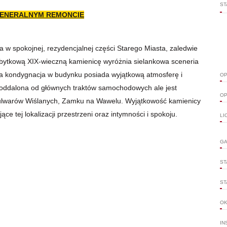
ST
GENERALNYM REMONCIE
a w spokojnej, rezydencjalnej części Starego Miasta, zaledwie
abytkową XIX-wieczną kamienicę wyróżnia sielankowa sceneria
za kondygnacja w budynku posiada wyjątkową atmosferę i
OP
t oddalona od głównych traktów samochodowych ale jest
OP
Bulwarów Wiślanych, Zamku na Wawelu. Wyjątkowość kamienicy
e tej lokalizacji przestrzeni oraz intymności i spokoju.
LI
GA
ST
ST
O
IN