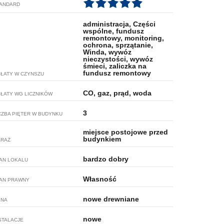
ANDARD
administracja, Części
wspólne, fundusz
remontowy, monitoring,
ochrona, sprzątanie,
Winda, wywóz
nieczystości, wywóz
śmieci, zaliczka na
fundusz remontowy
ŁATY W CZYNSZU
CO, gaz, prąd, woda
ŁATY WG LICZNIKÓW
3
CZBA PIĘTER W BUDYNKU
miejsce postojowe przed
budynkiem
RAŻ
bardzo dobry
AN LOKALU
Własność
AN PRAWNY
nowe drewniane
KNA
nowe
STALACJE