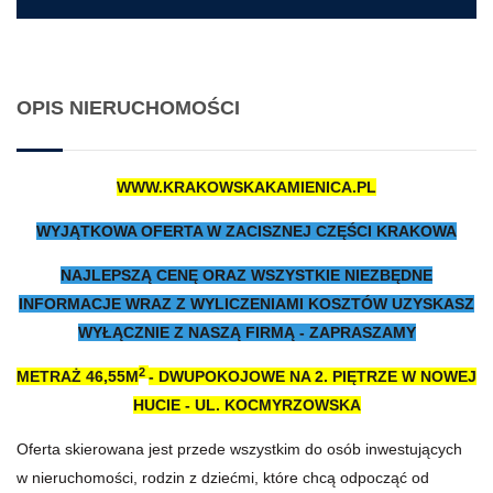
OPIS NIERUCHOMOŚCI
WWW.KRAKOWSKAKAMIENICA.PL
WYJĄTKOWA OFERTA W ZACISZNEJ CZĘŚCI KRAKOWA
NAJLEPSZĄ CENĘ ORAZ WSZYSTKIE NIEZBĘDNE
INFORMACJE WRAZ Z WYLICZENIAMI KOSZTÓW UZYSKASZ
WYŁĄCZNIE Z NASZĄ FIRMĄ - ZAPRASZAMY
2
METRAŻ 46,55M
- DWUPOKOJOWE NA 2. PIĘTRZE W NOWEJ
HUCIE - UL. KOCMYRZOWSKA
Oferta skierowana jest przede wszystkim do osób inwestujących
w nieruchomości, rodzin z dziećmi, które chcą odpocząć od