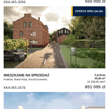
550 000 zł
KKA-MS-3056
OFERTA SPECJALNA
MIESZKANIE NA SPRZEDAŻ
3 pokoje
2
55,96 m
Kraków, Nowa Huta, Kocmyrzowska
2
15 208,99 zł/m
851 095 zł
KKA-MS-3476