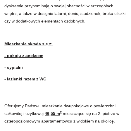
dyskretnie przypominają o swojej obecności w szczegółach
wnętrz, a także w designie latarni, donic, studzienek, bruku uliczki
czy w dodatkowych elementach ozdobnych.
Mieszkanie składa się z:
-
pokoju z aneksem
-
sypialni
- łazienki razem z WC
Oferujemy Państwu mieszkanie dwupokojowe o powierzchni
2
całkowitej i użytkowej
46,55
m
mieszczące się na 2. piętrze w
czteropoziomowym apartamentowcu z widokiem na okolicę.