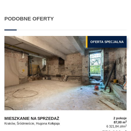
PODOBNE OFERTY
OFERTA SPECJALNA
MIESZKANIE NA SPRZEDAŻ
2 pokoje
2
87,00 m
Kraków, Śródmieście, Hugona Kołłątaja
2
6 321,84 zł/m