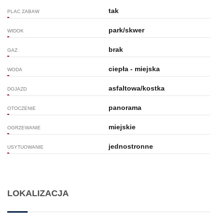
tak
PLAC ZABAW
park/skwer
WIDOK
brak
GAZ
ciepła - miejska
WODA
asfaltowa/kostka
DOJAZD
panorama
OTOCZENIE
miejskie
OGRZEWANIE
jednostronne
USYTUOWANIE
LOKALIZACJA