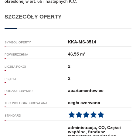
określonej w art. 66 i następnych K.C.
SZCZEGÓŁY OFERTY
KKA-MS-3514
SYMBOL OFERTY
46,55 m²
POWIERZCHNIA
2
LICZBA POKOI
2
PIĘTRO
apartamentowiec
RODZAJ BUDYNKU
cegła czerwona
TECHNOLOGIA BUDOWLANA
STANDARD
administracja, CO, Części
wspólne, fundusz
remontowy, monitoring,