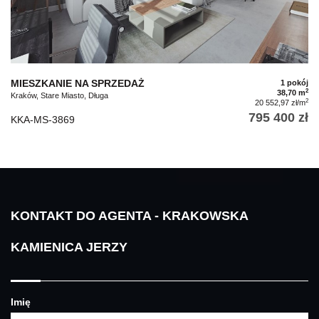
MIESZKANIE NA SPRZEDAŻ
1 pokój
2
38,70 m
Kraków, Stare Miasto, Długa
2
20 552,97 zł/m
795 400 zł
KKA-MS-3869
KONTAKT DO AGENTA - KRAKOWSKA
KAMIENICA JERZY
Imię