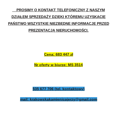
PROSIMY O KONTAKT TELEFONICZNY Z NASZYM
DZIAŁEM SPRZEDAŻY DZIĘKI KTÓREMU UZYSKACIE
PAŃSTWO WSZYSTKIE NIEZBĘDNE INFORMACJE PRZED
PREZENTACJĄ NIERUCHOMOŚCI.
Cena: 683 447 zł
Nr oferty w biurze: MS 3514
535 677 706 (tel. kontaktowy)
mail:
krakowskakamienicajerzy@gmail.com