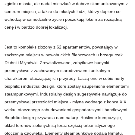
zgiełku miasta, ale nadal mieszkać w dobrze skomunikowanym z
centrum miejscu, a także do młodych ludzi, którzy dopiero co
wchodzą w samodzielne życie i poszukują lokum za rozsądną
cenę i w bardzo dobrej lokalizacji.
Jest to kompleks złożony z 62 apartamentów, powstający w
zacisznym miejscu w nowohuckich Bieńczycach u brzegu rzek
Dłubni i Młynówki. Zrewitalizowane, zabytkowe budynki
przemysłowe z zachowanym starodrzewem i unikalnym
charakterem otaczającej ich przyrody. Łączą one w sobie nurty
biophilic i industrial design, które zostały uzupełnione elementami
steampunkowymi. Industrialny design sugestywnie nawiązuje do
przemysłowej przeszłości miejsca - młyna wodnego z końca XIX
wieku, otoczonego zabudowaniami gospodarczymi i handlowymi.
Biophilic design przywraca nam naturę. Roślinne kompozycje,
układ terenów zielonych są teraz częścią urbanistycznego
otoczenia człowieka. Elementy steampunkowe dodają klimatu,