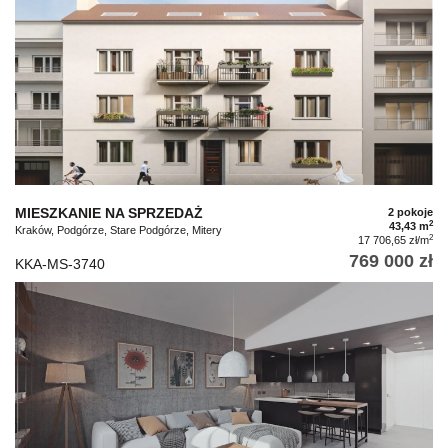
MIESZKANIE NA SPRZEDAŻ
2 pokoje
2
43,43 m
Kraków, Podgórze, Stare Podgórze, Mitery
2
17 706,65 zł/m
769 000 zł
KKA-MS-3740