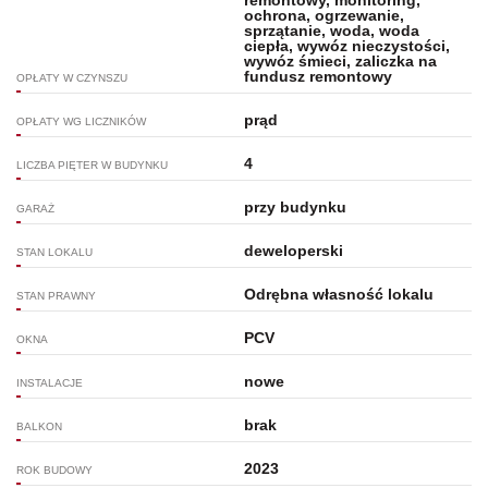
ochrona, ogrzewanie,
sprzątanie, woda, woda
ciepła, wywóz nieczystości,
wywóz śmieci, zaliczka na
fundusz remontowy
OPŁATY W CZYNSZU
prąd
OPŁATY WG LICZNIKÓW
4
LICZBA PIĘTER W BUDYNKU
przy budynku
GARAŻ
deweloperski
STAN LOKALU
Odrębna własność lokalu
STAN PRAWNY
PCV
OKNA
nowe
INSTALACJE
brak
BALKON
2023
ROK BUDOWY