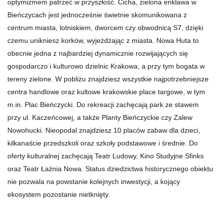
optymizmem patrzeć w przyszłość. Cicha, zielona enklawa w
Bieńczycach jest jednocześnie świetnie skomunikowana z
centrum miasta, lotniskiem, dworcem czy obwodnicą S7, dzięki
czemu unikniesz korków, wyjeżdżając z miasta. Nowa Huta to
obecnie jedna z najbardziej dynamicznie rozwijających się
gospodarczo i kulturowo dzielnic Krakowa, a przy tym bogata w
tereny zielone. W pobliżu znajdziesz wszystkie najpotrzebniejsze
centra handlowe oraz kultowe krakowskie place targowe, w tym
m.in. Plac Bieńczycki. Do rekreacji zachęcają park ze stawem
przy ul. Kaczeńcowej, a także Planty Bieńczyckie czy Zalew
Nowohucki. Nieopodal znajdziesz 10 placów zabaw dla dzieci,
kilkanaście przedszkoli oraz szkoły podstawowe i średnie. Do
oferty kulturalnej zachęcają Teatr Ludowy, Kino Studyjne Sfinks
oraz Teatr Łaźnia Nowa. Status dziedzictwa historycznego obiektu
nie pozwala na powstanie kolejnych inwestycji, a kojący
ekosystem pozostanie nietknięty.