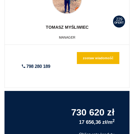
229
OFERT
TOMASZ
MYŚLIWIEC
MANAGER
zostaw wiadomość
798 280 189
730 620 zł
2
17 656,36 zł/m