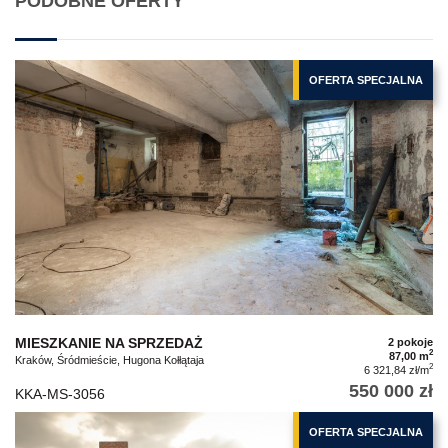
PODOBNE OFERTY
OFERTA SPECJALNA
MIESZKANIE NA SPRZEDAŻ
2 pokoje
2
87,00 m
Kraków, Śródmieście, Hugona Kołłątaja
2
6 321,84 zł/m
550 000 zł
KKA-MS-3056
OFERTA SPECJALNA