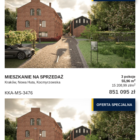
MIESZKANIE NA SPRZEDAŻ
3 pokoje
2
55,96 m
Kraków, Nowa Huta, Kocmyrzowska
2
15 208,99 zł/m
851 095 zł
KKA-MS-3476
OFERTA SPECJALNA