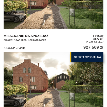
MIESZKANIE NA SPRZEDAŻ
2 pokoje
2
68,77 m
Kraków, Nowa Huta, Kocmyrzowska
2
13 487,99 zł/m
927 569 zł
KKA-MS-3498
OFERTA SPECJALNA