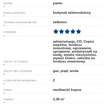
parter
PIĘTRO
budynek wielorodzinny
RODZAJ BUDYNKU
żelbeton
TECHNOLOGIA BUDOWLANA
STANDARD
administracja, CO, Części
wspólne, fundusz
remontowy, ogrzewanie,
sprzątanie, woda/ryczałt na
wodę, wywóz nieczystości,
wywóz śmieci, zaliczka na
fundusz remontowy
OPŁATY W CZYNSZU
gaz, prąd, woda
OPŁATY WG LICZNIKÓW
2
LICZBA PIĘTER W BUDYNKU
możliwość kupna
GARAŻ
2,30 m²
PIWNICA