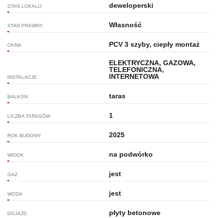
deweloperski
STAN LOKALU
Własność
STAN PRAWNY
PCV 3 szyby, ciepły montaż
OKNA
ELEKTRYCZNA, GAZOWA,
TELEFONICZNA,
INTERNETOWA
INSTALACJE
taras
BALKON
1
LICZBA TARASÓW
2025
ROK BUDOWY
na podwórko
WIDOK
jest
GAZ
jest
WODA
płyty betonowe
DOJAZD