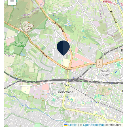
−
Leaflet
|
©
OpenStreetMap
contributors