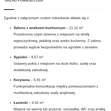
UKŁAD POMIESZCZEŃ
Zgodnie z załączonym rzutem mieszkanie składa się z:
Salonu z aneksem kuchennym
– 21,12 m²
Przestronna część dzienna z miejscem na strefę
wypoczynkową, jadalnię oraz aneks kuchenny. Z salonu
prowadzi wyjście bezpośrednio na ogródek z tarasem.
Sypialni
– 9,57 m²
Ustawny pokój z miejscem na duże łóżko, szafę oraz
dodatkową zabudowę.
Korytarza
– 5,91 m²
Funkcjonalna komunikacja między pomieszczeniami z
możliwością zabudowy szafy wnękowej.
Łazienki
– 4,42 m²
Miejsce na wannę lub prysznic, umywalkę, WC oraz pralkę.